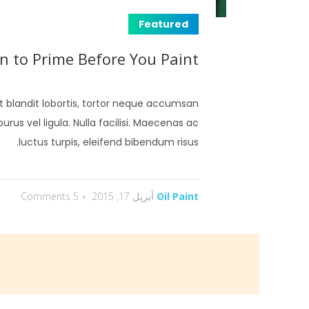
Featured
 to Prime Before You Paint
 at blandit lobortis, tortor neque accumsan
urus vel ligula. Nulla facilisi. Maecenas ac
luctus turpis, eleifend bibendum risus.
Oil Paint
أبريل 17, 2015
5 Comments