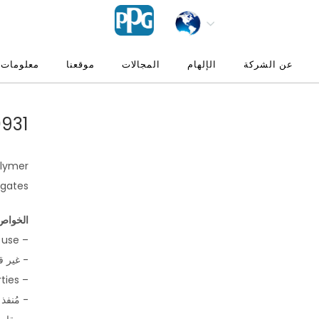
عن الشركة
الإلهام
المجالات
موقعنا
معلومات 
 SIGMA MEDIUM TEXTURE
olymer
egates
الخواص 
– for exterior use
- غير ق
– good color retention properties
- مُنفذ 