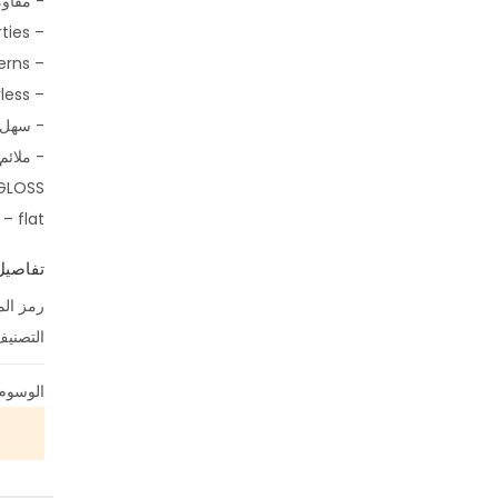
- مقاو
– good adhesive properties
– can be used to create a variety of texture patterns
– almost odourless
- سهل 
- ملائم
LOSS:
– flat
تفاصيل
رمز الم
التصني
الوسوم