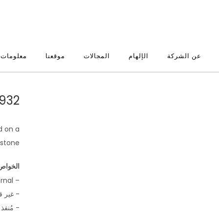
عن الشركة
الإلهام
المجالات
موقعنا
معلومات 
SIGMA PROFILE 4 MM
d on a
stone.
الخواص 
– designed for exterior use, can be used internal
- غير ق
- مُنفذ 