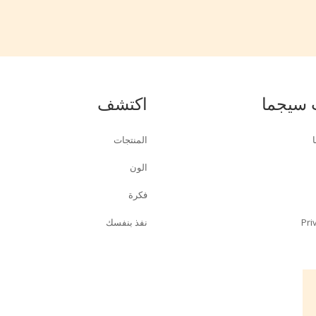
 سيجما
اكتشف
المنتجات
الون
فكرة
Pri
نفذ بنفسك