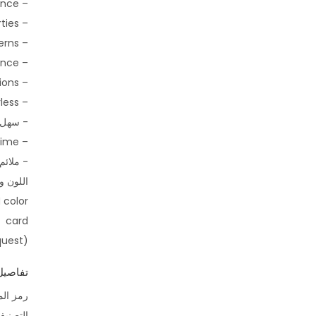
– very good weather resistance
– good adhesive and cohesive properties
– used to create a variety of texture patterns
– outstanding impact resistance
– masks substrate imperfections
– almost odourless
- سهل 
– extended open time
- ملائم
اللون و
 color
card
(others on request) – flat
تفاصيل
رمز الم
التصني