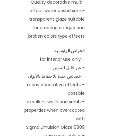
Quality decorative multi-
effect water based semi-
transparent glaze suitable
for creating antique and
broken colors type effects.
الخواص الرئيسـية
– for interior use only
- غير قابل للتصبن
- خصائص جيدة للاحتفاظ بالألوان
– many decorative effects
possible
– excellent wash and scrub
properties when overcoated
with
0889 Sigma Emulsion Glaze
– base coat colour