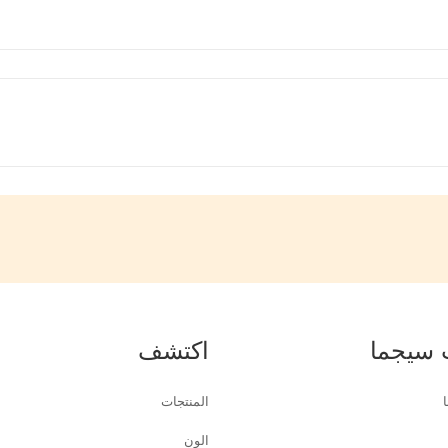
 سيجما
اكتشف
المنتجات
الون